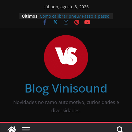
sábado, agosto 8, 2026
O que é pneu remold? É seguro?
Últimos:
Vale a pena?
Como calibrar pneu? Passo a passo
descomplicado
JBL Wave Buds é bom? Uma review
completa
O som automotivo Pioneer é bom?
Review completa
Som para carros com bluetooth e
tela: como escolher?
Blog Vinisound
Novidades no ramo automotivo, curiosidades e
diversidades.