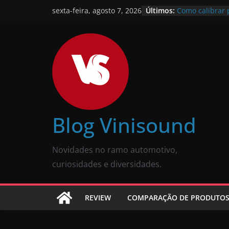
Últimos:
Como calibrar 
sexta-feira, agosto 7, 2026
descomplicado
JBL Wave Buds
completa
O som automot
Review comple
Som para carro
tela: como esco
O que é pneu r
Vale a pena?
Blog Vinisound
Novidades no ramo automotivo,
curiosidades e diversidades.
REVIEW
COMPARAÇÃO DE PRODUTO