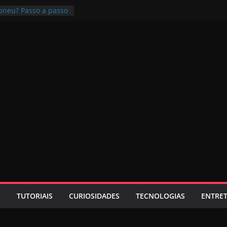
pneu? Passo a passo
 é bom? Uma review
ivo Pioneer é bom?
ta
s com bluetooth e
lher?
emold? É seguro?
S
TUTORIAIS
CURIOSIDADES
TECNOLOGIAS
ENTRE