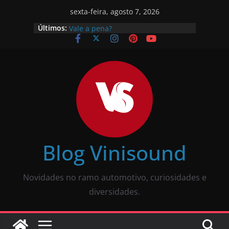
sexta-feira, agosto 7, 2026
O que é pneu remold? É seguro?
Últimos:
Vale a pena?
Como calibrar pneu? Passo a passo
descomplicado
JBL Wave Buds é bom? Uma review
completa
O som automotivo Pioneer é bom?
Review completa
Som para carros com bluetooth e
tela: como escolher?
Blog Vinisound
Novidades no ramo automotivo, curiosidades e
diversidades.