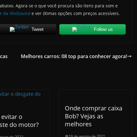
baixo. Agora se o que você procura são itens para som e
te da ViniSound
e ver ótimas opções com preços acessíveis.
Tweet
Follow us
icas
Melhores carros: 08 top para conhecer agora!
Onde comprar caixa
Bob? Vejas as
evitar o
melhores
ste do motor?
19 de agosto de 2021
aneiro de 2022