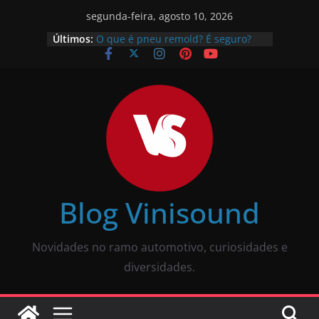
segunda-feira, agosto 10, 2026
Últimos:
O que é pneu remold? É seguro?
Vale a pena?
Como calibrar pneu? Passo a passo
descomplicado
JBL Wave Buds é bom? Uma review
completa
O som automotivo Pioneer é bom?
Review completa
Som para carros com bluetooth e
tela: como escolher?
Blog Vinisound
Novidades no ramo automotivo, curiosidades e
diversidades.