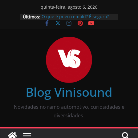
quinta-feira, agosto 6, 2026
Últimos:
O que é pneu remold? É seguro?
Vale a pena?
Como calibrar pneu? Passo a passo
descomplicado
JBL Wave Buds é bom? Uma review
completa
O som automotivo Pioneer é bom?
Review completa
Som para carros com bluetooth e
tela: como escolher?
Blog Vinisound
Novidades no ramo automotivo, curiosidades e
diversidades.