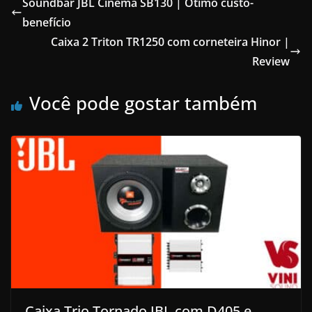
Soundbar JBL Cinema SB130 | Ótimo custo-
benefício
Caixa 2 Triton TR1250 com corneteira Hinor |
Review
Você pode gostar também
Caixa Trio Tornado JBL com D405 e