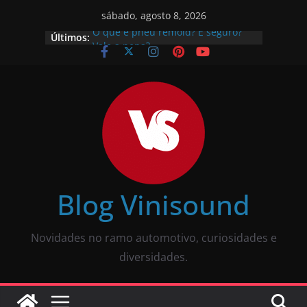
sábado, agosto 8, 2026
Últimos:
O que é pneu remold? É seguro?
Vale a pena?
Como calibrar pneu? Passo a passo
descomplicado
JBL Wave Buds é bom? Uma review
completa
O som automotivo Pioneer é bom?
Review completa
Som para carros com bluetooth e
tela: como escolher?
Blog Vinisound
Novidades no ramo automotivo, curiosidades e
diversidades.