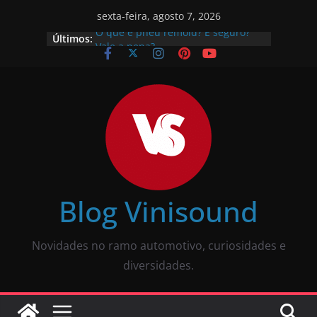
sexta-feira, agosto 7, 2026
Últimos:
O que é pneu remold? É seguro?
Vale a pena?
Como calibrar pneu? Passo a passo
descomplicado
JBL Wave Buds é bom? Uma review
completa
O som automotivo Pioneer é bom?
Review completa
Som para carros com bluetooth e
tela: como escolher?
Blog Vinisound
Novidades no ramo automotivo, curiosidades e
diversidades.