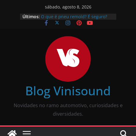
sábado, agosto 8, 2026
Últimos:
O que é pneu remold? É seguro?
Vale a pena?
Como calibrar pneu? Passo a passo
descomplicado
JBL Wave Buds é bom? Uma review
completa
O som automotivo Pioneer é bom?
Review completa
Som para carros com bluetooth e
tela: como escolher?
Blog Vinisound
Novidades no ramo automotivo, curiosidades e
diversidades.