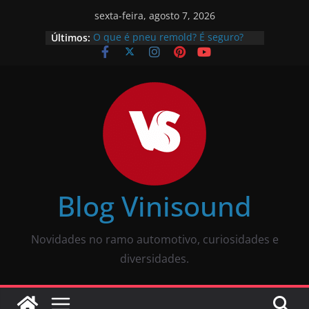
sexta-feira, agosto 7, 2026
Últimos:
O que é pneu remold? É seguro?
Vale a pena?
Como calibrar pneu? Passo a passo
descomplicado
JBL Wave Buds é bom? Uma review
completa
O som automotivo Pioneer é bom?
Review completa
Som para carros com bluetooth e
tela: como escolher?
Blog Vinisound
Novidades no ramo automotivo, curiosidades e
diversidades.