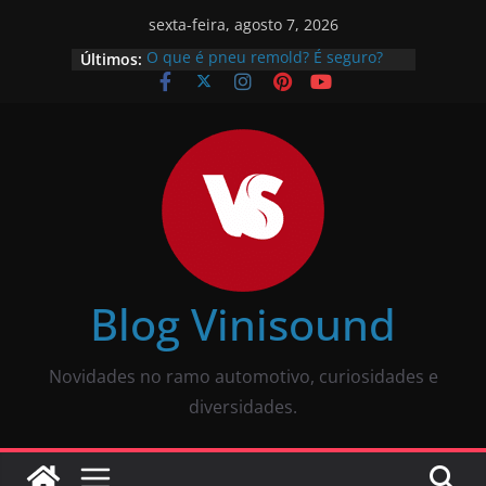
sexta-feira, agosto 7, 2026
Últimos:
O que é pneu remold? É seguro?
Vale a pena?
Como calibrar pneu? Passo a passo
descomplicado
JBL Wave Buds é bom? Uma review
completa
O som automotivo Pioneer é bom?
Review completa
Som para carros com bluetooth e
tela: como escolher?
Blog Vinisound
Novidades no ramo automotivo, curiosidades e
diversidades.