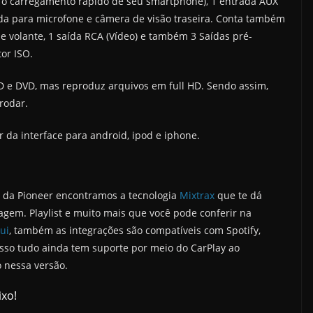
ra o carregamento rápido de seu smartphone), 1 entrada AUX
a para microfone e câmera de visão traseira. Conta também
e volante, 1 saída RCA (Vídeo) e também 3 Saídas pré-
tor ISO.
D e DVD, mas reproduz arquivos em full HD. Sendo assim,
 rodar.
 da interface para android, ipod e iphone.
 da Pioneer encontramos a tecnologia
Mixtrax
que te dá
em. Playlist e muito mais que você pode conferir na
ui
, também as integrações são compatíveis com Spotify,
isso tudo ainda tem suporte por meio do CarPlay ao
 nessa versão.
xo!