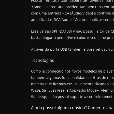
Possui 1 entrada USB traseira de 1,5A(ideal pa
3,5mm estéreo, áudio/video, também uma entrad
com uma entrada RCA (Áudio/Vídeo) e controle d
amplificadas RCA(Áudio 4V) e pra finalizar conec
Essa versão SPH-DA138TV não possui leitor de C
basta plugar o pen drive e colocar seu filme pra
Através da porta USB também é possivel usufruir
Tecnologias
Como já conhecido nos novos modelos de player
também algumas funcionalidades extras de mixag
matéria que fizemos exclusivamente clicando
aq
Waze, Siri Eyes Free, e AppRadio Mode+. Além d
WhatsApp, não possui suporte a controle remoto
Ainda possui alguma dúvida? Comente abai