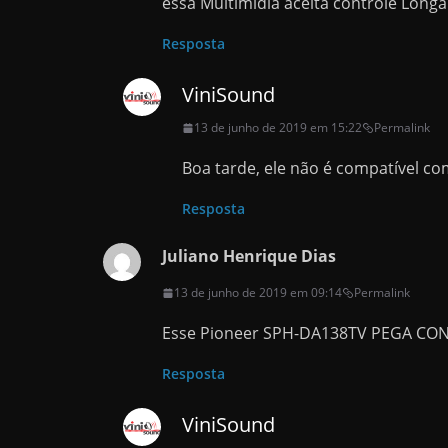
essa Multimidia aceita controle Longa
Resposta
ViniSound
13 de junho de 2019 em 15:22
Permalink
Boa tarde, ele não é compatível co
Resposta
Juliano Henrique Dias
13 de junho de 2019 em 09:14
Permalink
Esse Pioneer SPH-DA138TV PEGA CO
Resposta
ViniSound