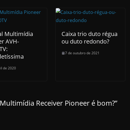
l Multimídia
Caixa trio duto régua
er AVH-
ou duto redondo?
TV:
7 de outubro de 2021
etíssima
il de 2020
ultimídia Receiver Pioneer é bom?
”