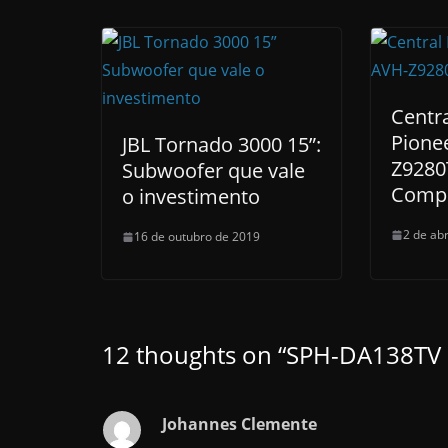
Centra
Pione
JBL Tornado 3000 15”:
Z9280
Subwoofer que vale
Compl
o investimento
2 de abr
16 de outubro de 2019
12 thoughts on “
SPH-DA138TV M
Johannes Clemente