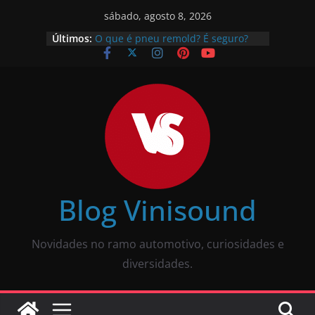
sábado, agosto 8, 2026
Últimos:
O que é pneu remold? É seguro?
Vale a pena?
Como calibrar pneu? Passo a passo
descomplicado
JBL Wave Buds é bom? Uma review
completa
O som automotivo Pioneer é bom?
Review completa
Som para carros com bluetooth e
tela: como escolher?
Blog Vinisound
Novidades no ramo automotivo, curiosidades e
diversidades.