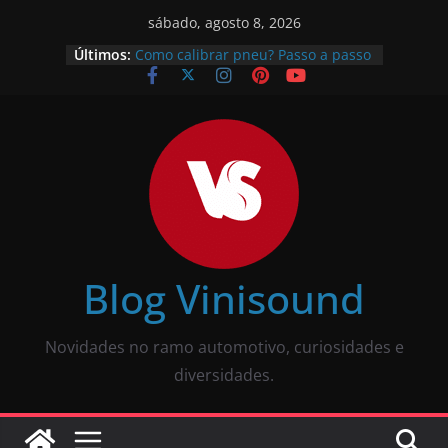
sábado, agosto 8, 2026
O que é pneu remold? É seguro?
Últimos:
Vale a pena?
Como calibrar pneu? Passo a passo
descomplicado
JBL Wave Buds é bom? Uma review
completa
O som automotivo Pioneer é bom?
Review completa
Som para carros com bluetooth e
tela: como escolher?
Blog Vinisound
Novidades no ramo automotivo, curiosidades e
diversidades.