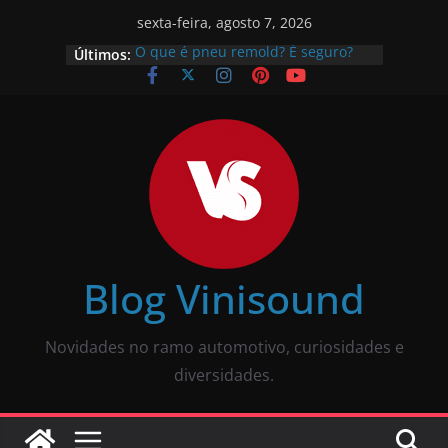
sexta-feira, agosto 7, 2026
Últimos:
O que é pneu remold? É seguro?
Vale a pena?
Como calibrar pneu? Passo a passo
descomplicado
JBL Wave Buds é bom? Uma review
completa
O som automotivo Pioneer é bom?
Review completa
Som para carros com bluetooth e
tela: como escolher?
Blog Vinisound
Novidades no ramo automotivo, curiosidades e
diversidades.