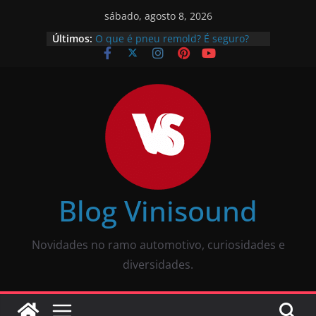
sábado, agosto 8, 2026
Últimos:
O que é pneu remold? É seguro?
Vale a pena?
Como calibrar pneu? Passo a passo
descomplicado
JBL Wave Buds é bom? Uma review
completa
O som automotivo Pioneer é bom?
Review completa
Som para carros com bluetooth e
tela: como escolher?
Blog Vinisound
Novidades no ramo automotivo, curiosidades e
diversidades.