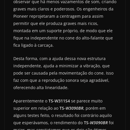
observar que há menos vazamentos de som, criando
graves mais claros e poderosos. Os engenheiros da
Pioneer reprojetaram a centragem para assim
permitir que ele produza graves mais ricos,
montada em um suporte próprio, de modo que ele
fique na independente no cone do alto-falante que
fica ligado à carcaça.
Desta forma, com a ajuda dessa nova estrutura
independente, ajuda a minimizar a vibração, que
pode ser causada pela movimentação do cone. Isso
faz com que a reprodução sonora seja agradável,
oferecendo alta linearidade.
Aparentemente o
TS-W311S4
se parece muito
superior em relação ao
TS-
W3090BR
, porém em
alguns testes feito, o resultado foi contrário aquilo
que esperávamos, o rendimento do
TS-
W3090BR
foi
maior, mas constatamos que os dois são ótimos