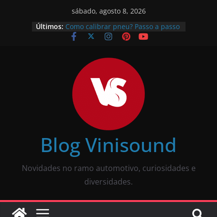
sábado, agosto 8, 2026
Últimos:
Como calibrar pneu? Passo a passo
descomplicado
JBL Wave Buds é bom? Uma review
completa
O som automotivo Pioneer é bom?
Review completa
Som para carros com bluetooth e
tela: como escolher?
O que é pneu remold? É seguro?
Vale a pena?
Blog Vinisound
Novidades no ramo automotivo, curiosidades e
diversidades.