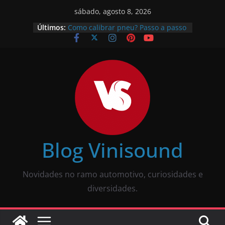
sábado, agosto 8, 2026
O que é pneu remold? É seguro?
Últimos:
Vale a pena?
Como calibrar pneu? Passo a passo
descomplicado
JBL Wave Buds é bom? Uma review
completa
O som automotivo Pioneer é bom?
Review completa
Som para carros com bluetooth e
tela: como escolher?
Blog Vinisound
Novidades no ramo automotivo, curiosidades e
diversidades.