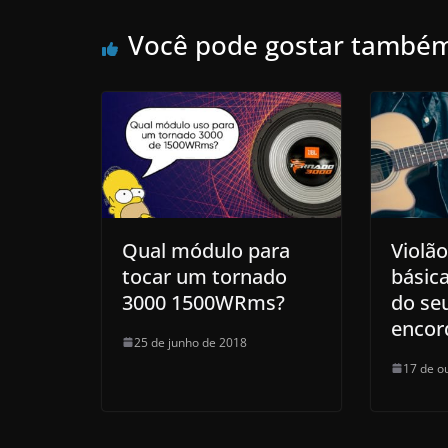
Você pode gostar també
Qual módulo para
Violã
tocar um tornado
básic
3000 1500WRms?
do se
enco
25 de junho de 2018
17 de o