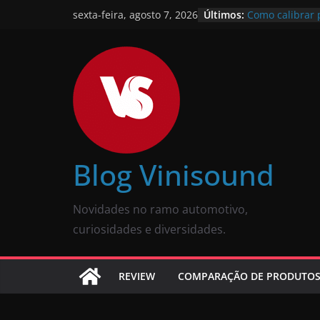
Últimos:
Como calibrar 
sexta-feira, agosto 7, 2026
descomplicado
JBL Wave Buds
completa
O som automot
Review comple
Som para carro
tela: como esco
O que é pneu r
Vale a pena?
Blog Vinisound
Novidades no ramo automotivo,
curiosidades e diversidades.
REVIEW
COMPARAÇÃO DE PRODUTO