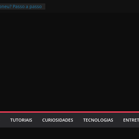
pneu? Passo a passo
 é bom? Uma review
ivo Pioneer é bom?
ta
s com bluetooth e
lher?
emold? É seguro?
S
TUTORIAIS
CURIOSIDADES
TECNOLOGIAS
ENTRE