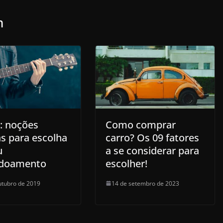
m
o: noções
Como comprar
as para escolha
carro? Os 09 fatores
u
a se considerar para
rdoamento
escolher!
utubro de 2019
14 de setembro de 2023