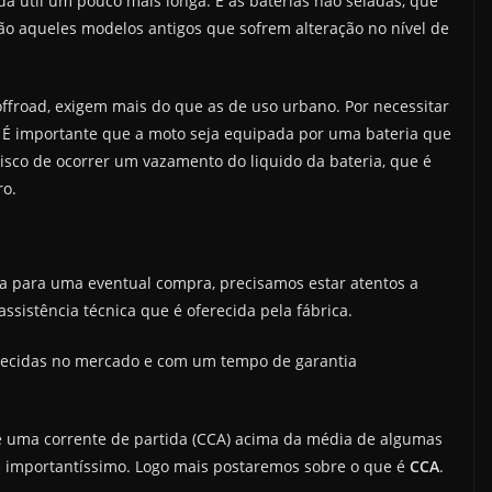
 útil um pouco mais longa. E as baterias não seladas, que
o aqueles modelos antigos que sofrem alteração no nível de
offroad, exigem mais do que as de uso urbano. Por necessitar
 É importante que a moto seja equipada por uma bateria que
risco de ocorrer um vazamento do liquido da bateria, que é
ro.
 para uma eventual compra, precisamos estar atentos a
ssistência técnica que é oferecida pela fábrica.
ecidas no mercado e com um tempo de garantia
e uma corrente de partida (CCA) acima da média de algumas
he importantíssimo. Logo mais postaremos sobre o que é
CCA
.