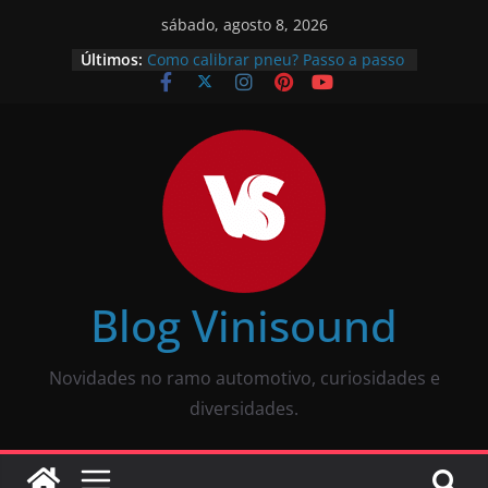
sábado, agosto 8, 2026
Últimos:
Como calibrar pneu? Passo a passo
descomplicado
JBL Wave Buds é bom? Uma review
completa
O som automotivo Pioneer é bom?
Review completa
Som para carros com bluetooth e
tela: como escolher?
O que é pneu remold? É seguro?
Vale a pena?
Blog Vinisound
Novidades no ramo automotivo, curiosidades e
diversidades.