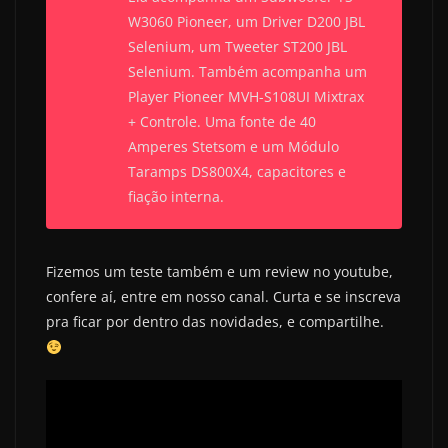
W3060 Pioneer, um Driver D200 JBL
Selenium, um Tweeter ST200 JBL
Selenium. Também acompanha um
Player Pioneer MVH-S108UI Mixtrax
+ Controle. Uma fonte de 40
Amperes Stetsom e um Módulo
Taramps DS800X4, capacitores e
fiação interna.
Fizemos um teste também e um review no youtube,
confere aí, entre em nosso canal. Curta e se inscreva
pra ficar por dentro das novidades, e compartilhe.