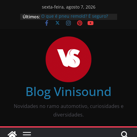
sexta-feira, agosto 7, 2026
Últimos:
O que é pneu remold? É seguro?
Vale a pena?
Como calibrar pneu? Passo a passo
descomplicado
JBL Wave Buds é bom? Uma review
completa
O som automotivo Pioneer é bom?
Review completa
Som para carros com bluetooth e
tela: como escolher?
Blog Vinisound
Novidades no ramo automotivo, curiosidades e
diversidades.